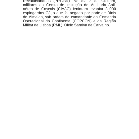
Revolucionárias (PRP/BR). No dia 3 de Outubro,
militares do Centro de Instrução de Artilharia Anti-
aérea de Cascais (CIAAC) tentaram levantar 3 000
espingardas G3, o que foi negado por parte de Dinis
de Almeida, sob ordem do comandante do Comando
Operacional do Continente (COPCON) e da Região
Militar de Lisboa (RML), Otelo Saraiva de Carvalho.