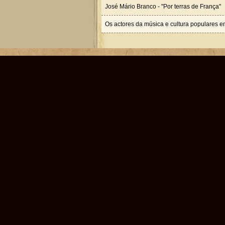
José Mário Branco - "Por terras de França"
Os actores da música e cultura populares e