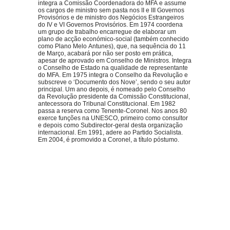
integra a Comissão Coordenadora do MFA e assume
os cargos de ministro sem pasta nos II e III Governos
Provisórios e de ministro dos Negócios Estrangeiros
do IV e VI Governos Provisórios. Em 1974 coordena
um grupo de trabalho encarregue de elaborar um
plano de acção económico-social (também conhecido
como Plano Melo Antunes), que, na sequência do 11
de Março, acabará por não ser posto em prática,
apesar de aprovado em Conselho de Ministros. Integra
o Conselho de Estado na qualidade de representante
do MFA. Em 1975 integra o Conselho da Revolução e
subscreve o ‘Documento dos Nove’, sendo o seu autor
principal. Um ano depois, é nomeado pelo Conselho
da Revolução presidente da Comissão Constitucional,
antecessora do Tribunal Constitucional. Em 1982
passa a reserva como Tenente-Coronel. Nos anos 80
exerce funções na UNESCO, primeiro como consultor
e depois como Subdirector-geral desta organização
internacional. Em 1991, adere ao Partido Socialista.
Em 2004, é promovido a Coronel, a título póstumo.